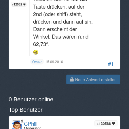
+12532
Taste drücken, auf der
2nd (oder shift) steht,
drücken und dann auf sin.
Dann erscheint der
Winkel. Das wären rund
62,73°.
15.09.2016
Omi67
#1
Neue Antwort erstellen
0 Benutzer online
Top Benutzer
CPhill
+130586
Moderator