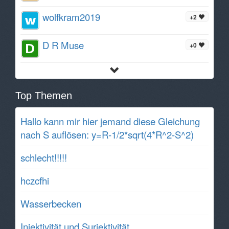
wolfkram2019
+2
D R Muse
+0
Top Themen
Hallo kann mir hier jemand diese Gleichung
nach S auflösen: y=R-1/2*sqrt(4*R^2-S^2)
schlecht!!!!!
hczcfhi
Wasserbecken
Injektivität und Surjektivität