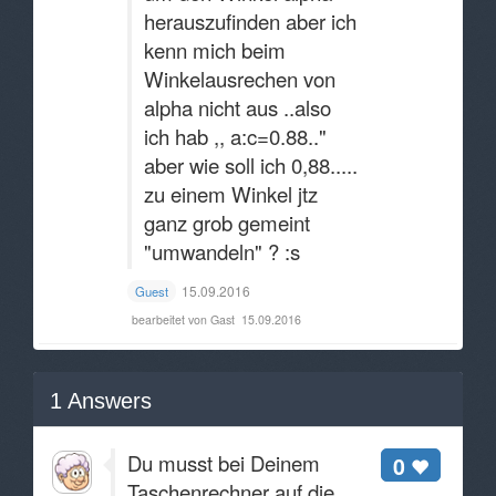
herauszufinden aber ich
kenn mich beim
Winkelausrechen von
alpha nicht aus ..also
ich hab ,, a:c=0.88.."
aber wie soll ich 0,88.....
zu einem Winkel jtz
ganz grob gemeint
"umwandeln" ? :s
15.09.2016
Guest
bearbeitet von Gast
15.09.2016
1
Answers
Du musst bei Deinem
0
Taschenrechner auf die