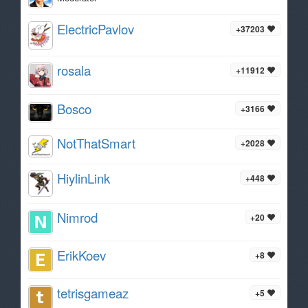
ElectricPavlov
+37203
rosala
+11912
Bosco
+3166
NotThatSmart
+2028
HiylinLink
+448
Nimrod
+20
ErikKoev
+8
tetrisgameaz
+5