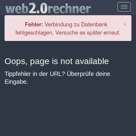
Cl
×
Fehler:
Verbindung zu Datenbank
fehlgeschlagen. Versuche es später erneut.
Oops, page is not available
Tippfehler in der URL? Überprüfe deine
Eingabe.