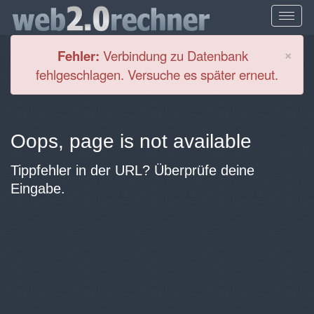
Cl
×
Fehler:
Verbindung zu Datenbank
fehlgeschlagen. Versuche es später erneut.
Oops, page is not available
Tippfehler in der URL? Überprüfe deine
Eingabe.