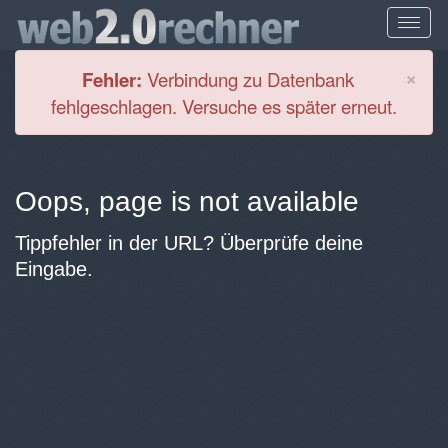
Cl
×
Fehler:
Verbindung zu Datenbank
fehlgeschlagen. Versuche es später erneut.
Oops, page is not available
Tippfehler in der URL? Überprüfe deine
Eingabe.