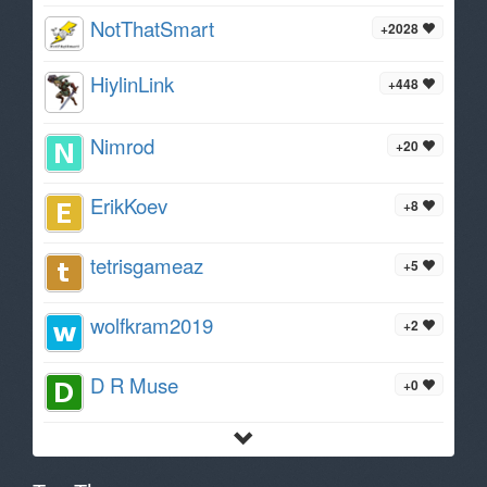
NotThatSmart
+2028
HiylinLink
+448
Nimrod
+20
ErikKoev
+8
tetrisgameaz
+5
wolfkram2019
+2
D R Muse
+0