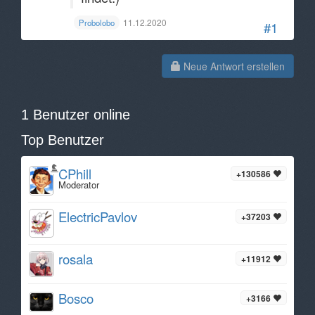
11.12.2020
Probolobo
#1
Neue Antwort erstellen
1 Benutzer online
Top Benutzer
CPhill
+130586
Moderator
ElectricPavlov
+37203
rosala
+11912
Bosco
+3166