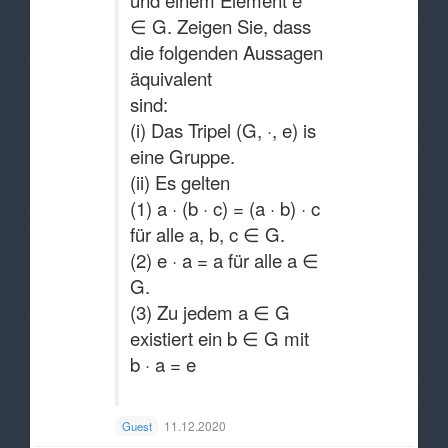
und einem Element e
∈ G. Zeigen Sie, dass
die folgenden Aussagen
äquivalent
sind:
(i) Das Tripel (G, ·, e) is
eine Gruppe.
(ii) Es gelten
(1) a · (b · c) = (a · b) · c
für alle a, b, c ∈ G.
(2) e · a = a für alle a ∈
G.
(3) Zu jedem a ∈ G
existiert ein b ∈ G mit
b · a = e
11.12.2020
Guest