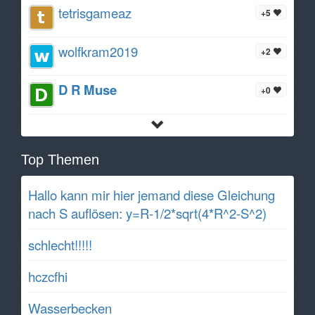
tetrisgameaz
+5
wolfkram2019
+2
D R Muse
+0
Top Themen
Hallo kann mir hier jemand diese Gleichung
nach S auflösen: y=R-1/2*sqrt(4*R^2-S^2)
schlecht!!!!!
hczcfhi
Wasserbecken