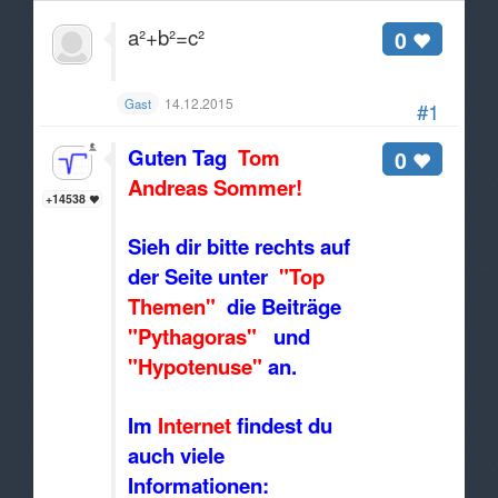
a²+b²=c²
0
14.12.2015
Gast
#1
Guten Tag
Tom
0
Andreas Sommer!
+14538
Sieh dir bitte rechts auf
der Seite unter
"Top
Themen"
die Beiträge
"Pythagoras"
und
"Hypotenuse"
an.
Im
Internet
findest du
auch viele
Informationen: