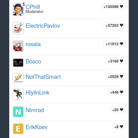
CPhill
+130586
Moderator
ElectricPavlov
+37203
rosala
+11912
Bosco
+3166
NotThatSmart
+2028
HiylinLink
+448
Nimrod
+20
ErikKoev
+8