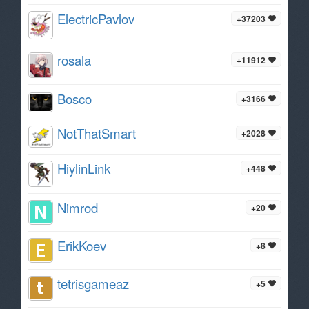
ElectricPavlov
+37203
rosala
+11912
Bosco
+3166
NotThatSmart
+2028
HiylinLink
+448
Nimrod
+20
ErikKoev
+8
tetrisgameaz
+5