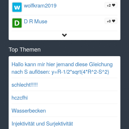
wolfkram2019
+2
D R Muse
+0
Top Themen
Hallo kann mir hier jemand diese Gleichung
nach S auflösen: y=R-1/2*sqrt(4*R^2-S^2)
schlecht!!!!!
hczcfhi
Wasserbecken
Injektivität und Surjektivität