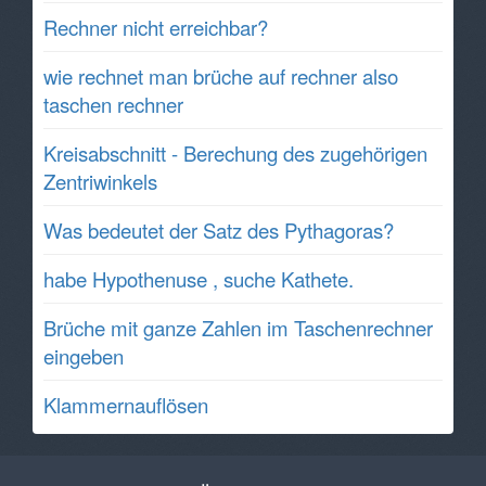
Rechner nicht erreichbar?
wie rechnet man brüche auf rechner also
taschen rechner
Kreisabschnitt - Berechung des zugehörigen
Zentriwinkels
Was bedeutet der Satz des Pythagoras?
habe Hypothenuse , suche Kathete.
Brüche mit ganze Zahlen im Taschenrechner
eingeben
Klammernauflösen