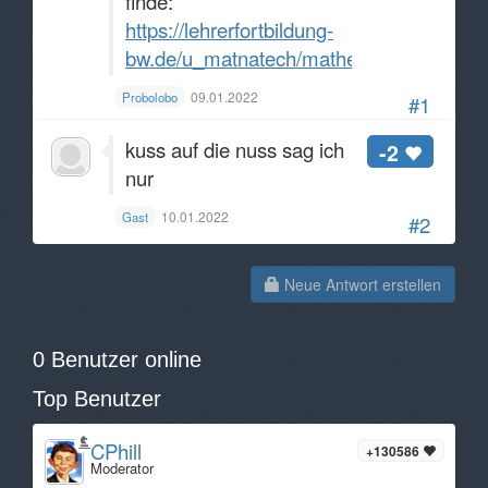
finde:
https://lehrerfortbildung-
bw.de/u_matnatech/mathematik/bs/bej/be
09.01.2022
Probolobo
#1
kuss auf die nuss sag ich
-2
nur
10.01.2022
Gast
#2
Neue Antwort erstellen
0 Benutzer online
Top Benutzer
CPhill
+130586
Moderator