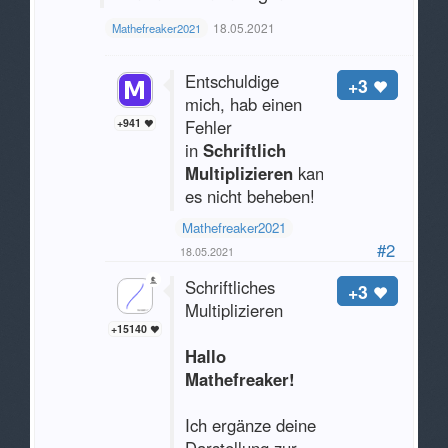
18.05.2021
Mathefreaker2021
Entschuldige
+3
mich, hab einen
+941
Fehler
in
Schriftlich
Multiplizieren
kann
es nicht beheben!
Mathefreaker2021
#2
18.05.2021
Schriftliches
+3
Multiplizieren
+15140
Hallo
Mathefreaker!
Ich ergänze deine