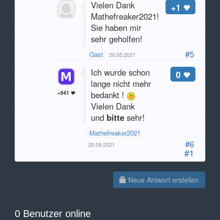
Vielen Dank
+1
Mathefreaker2021!
Sie haben mir
sehr geholfen!
#5
Gast
20.05.2021
Ich wurde schon
0
lange nicht mehr
+941
bedankt !
Vielen Dank
und
bitte
sehr!
Mathefreaker2021
#6
20.05.2021
#1
Neue Antwort erstellen
0 Benutzer online