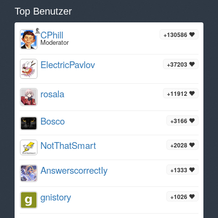
Top Benutzer
CPhill
+130586
Moderator
ElectricPavlov
+37203
rosala
+11912
Bosco
+3166
NotThatSmart
+2028
AnswerscorrectIy
+1333
gnistory
+1026