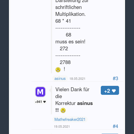
Darstellung zur
schriftlichen
Multiplikation.
68 * 41
--------------
68 So
muss es sein!
272
--------------
2788
!
#3
asinus
18.05.2021
Vielen Dank für
+2
die
+941
Korrektur
asinus
!!
Mathefreaker2021
#4
19.05.2021