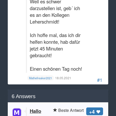
Weil es schwer
darzustellen ist, geb´ ich
es an den Kollegen
Leherschmidt!
Ich hoffe mal, das ich dir
helfen konnte, hab dafür
jetzt 45 Minuten
gebraucht!
Einen schönen Tag noch!
18.05.2021
Mathefreaker2021
#1
6
Answers
Beste Antwort
Hallo
+4