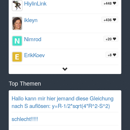
HiylinLink
+448
ikleyn
+436
Nimrod
+20
ErikKoev
+8
Top Themen
Hallo kann mir hier jemand diese Gleichung
nach S auflösen: y=R-1/2*sqrt(4*R^2-S^2)
schlecht!!!!!