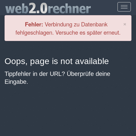
Cl
×
Fehler:
Verbindung zu Datenbank
fehlgeschlagen. Versuche es später erneut.
Oops, page is not available
Tippfehler in der URL? Überprüfe deine
Eingabe.