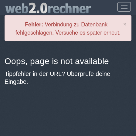
Cl
×
Fehler:
Verbindung zu Datenbank
fehlgeschlagen. Versuche es später erneut.
Oops, page is not available
Tippfehler in der URL? Überprüfe deine
Eingabe.