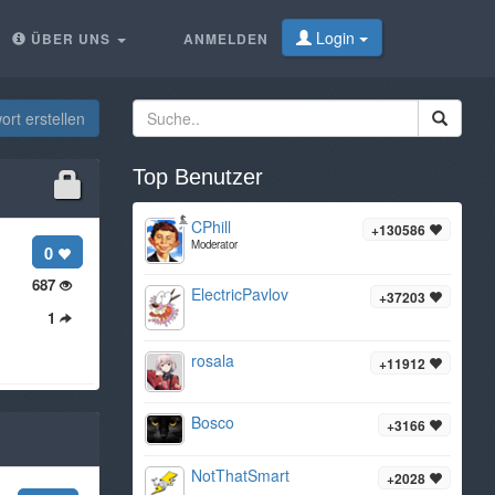
Login
ÜBER UNS
ANMELDEN
rt erstellen
Top Benutzer
CPhill
+130586
Moderator
0
687
ElectricPavlov
+37203
1
rosala
+11912
Bosco
+3166
NotThatSmart
+2028