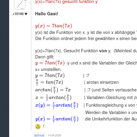
y(x)=7tan(7x) gesucht funktion y
Hallo Gast!
+15140
y(x) ist die Funktion von x. y ist die von x abhängige
Die Funktion ordnet jedem frei gewählten x einen be
y(x)=7tan(7x). Gesucht Funktion
von
y. (Meintest d
Dann gillt:
y und x sind die Variablen der Gleic
x= umstelllen.
| :7
| arctan einsetzen
| :7 (und Seiten vertausche
| Variablen-Gleichung mit zw
| Funktionsgleichung x von
Werden die Variablen x und y verta
die Umkehrfunktion der Au
!
asinus
14.04.2020