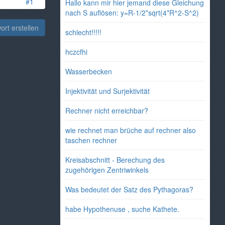
#1
Hallo kann mir hier jemand diese Gleichung
nach S auflösen: y=R-1/2*sqrt(4*R^2-S^2)
rt erstellen
schlecht!!!!!
hczcfhi
Wasserbecken
Injektivität und Surjektivität
Rechner nicht erreichbar?
wie rechnet man brüche auf rechner also
taschen rechner
Kreisabschnitt - Berechung des
zugehörigen Zentriwinkels
Was bedeutet der Satz des Pythagoras?
habe Hypothenuse , suche Kathete.