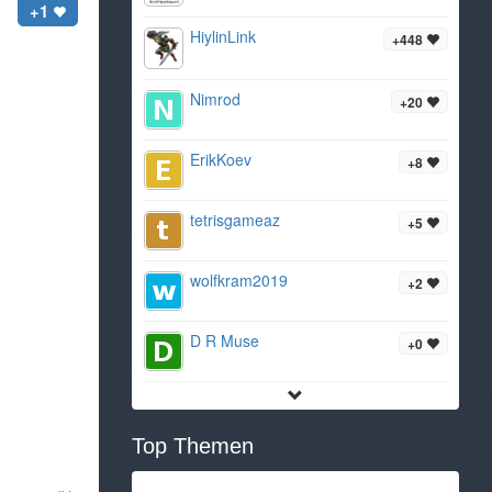
+1
HiylinLink
+448
Nimrod
+20
ErikKoev
+8
tetrisgameaz
+5
wolfkram2019
+2
D R Muse
+0
Top Themen