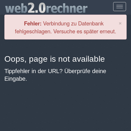
Cl
×
Fehler:
Verbindung zu Datenbank
fehlgeschlagen. Versuche es später erneut.
Oops, page is not available
Tippfehler in der URL? Überprüfe deine
Eingabe.