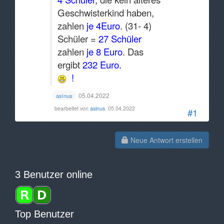
Geschwisterkind haben,
zahlen
je 4Euro
. (31- 4)
Schüler =
27 Schüler
zahlen
je 8 Euro
. Das
ergibt
232 Euro.
!
05.04.2022
asinus
bearbeitet von
asinus
05.04.2022
#1
Neue Antwort erstellen
3 Benutzer online
Top Benutzer