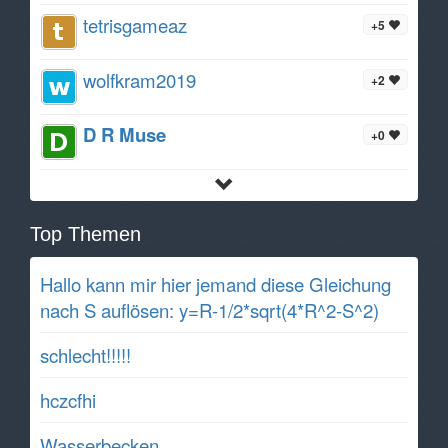
tetrisgameaz
+5
wolfkram2019
+2
D R Muse
+0
Top Themen
Hallo kann mir hier jemand diese Gleichung
nach S auflösen: y=R-1/2*sqrt(4*R^2-S^2)
schlecht!!!!!
hczcfhi
Wasserbecken