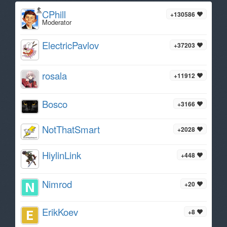
CPhill
+130586
Moderator
ElectricPavlov
+37203
rosala
+11912
Bosco
+3166
NotThatSmart
+2028
HiylinLink
+448
Nimrod
+20
ErikKoev
+8