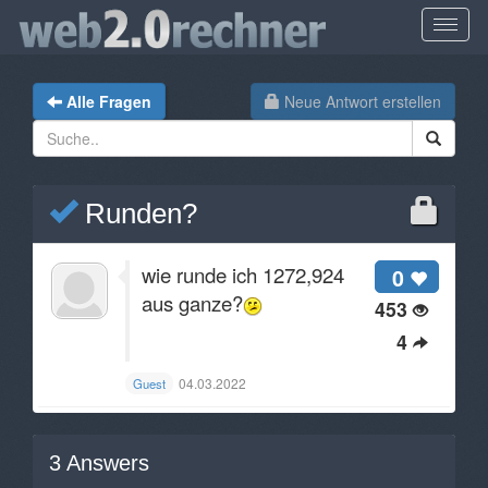
Alle Fragen
Neue Antwort erstellen
Runden?​
wie runde ich 1272,924
0
aus ganze?
453
4
04.03.2022
Guest
3
Answers