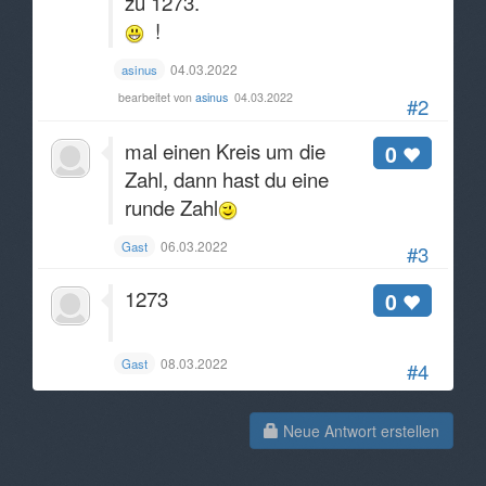
zu 1273.
!
04.03.2022
asinus
bearbeitet von
asinus
04.03.2022
#2
mal einen Kreis um die
0
Zahl, dann hast du eine
runde Zahl
06.03.2022
Gast
#3
1273
0
08.03.2022
Gast
#4
Neue Antwort erstellen