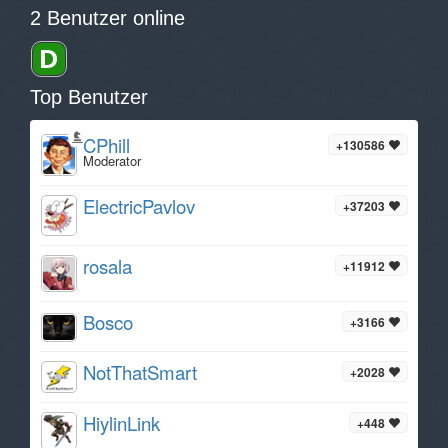
2 Benutzer online
Top Benutzer
CPhill
+130586
Moderator
ElectricPavlov
+37203
rosala
+11912
Bosco
+3166
NotThatSmart
+2028
HiylinLink
+448