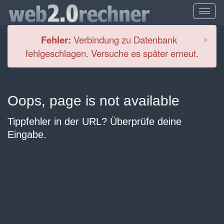
Cl
×
Fehler:
Verbindung zu Datenbank
fehlgeschlagen. Versuche es später erneut.
Oops, page is not available
Tippfehler in der URL? Überprüfe deine
Eingabe.