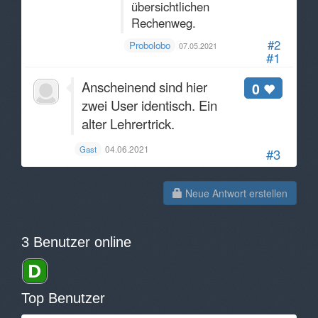
übersichtlichen
Rechenweg.
#2
Probolobo
07.05.2021
#1
Anscheinend sind hier
0
zwei User identisch. Ein
alter Lehrertrick.
04.06.2021
Gast
#3
Neue Antwort erstellen
3 Benutzer online
Top Benutzer