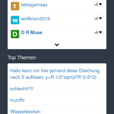
tetrisgameaz
+5
wolfkram2019
+2
D R Muse
+0
Top Themen
Hallo kann mir hier jemand diese Gleichung
nach S auflösen: y=R-1/2*sqrt(4*R^2-S^2)
schlecht!!!!!
hczcfhi
Wasserbecken