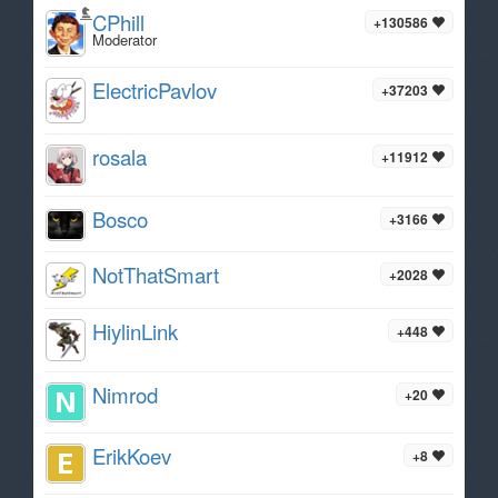
CPhill
+130586
Moderator
ElectricPavlov
+37203
rosala
+11912
Bosco
+3166
NotThatSmart
+2028
HiylinLink
+448
Nimrod
+20
ErikKoev
+8