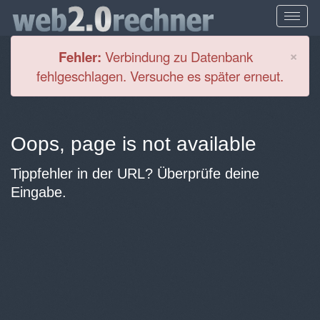
Cl
×
Fehler:
Verbindung zu Datenbank
fehlgeschlagen. Versuche es später erneut.
Oops, page is not available
Tippfehler in der URL? Überprüfe deine
Eingabe.