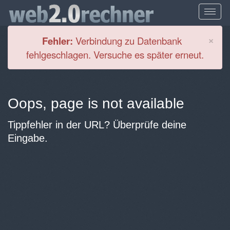
Cl
×
Fehler:
Verbindung zu Datenbank
fehlgeschlagen. Versuche es später erneut.
Oops, page is not available
Tippfehler in der URL? Überprüfe deine
Eingabe.