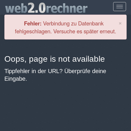
Cl
×
Fehler:
Verbindung zu Datenbank
fehlgeschlagen. Versuche es später erneut.
Oops, page is not available
Tippfehler in der URL? Überprüfe deine
Eingabe.