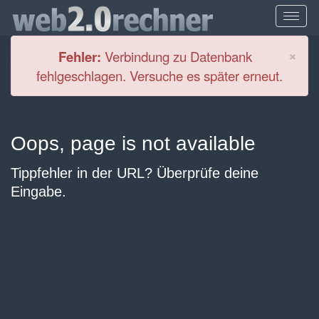
Cl
×
Fehler:
Verbindung zu Datenbank
fehlgeschlagen. Versuche es später erneut.
Oops, page is not available
Tippfehler in der URL? Überprüfe deine
Eingabe.