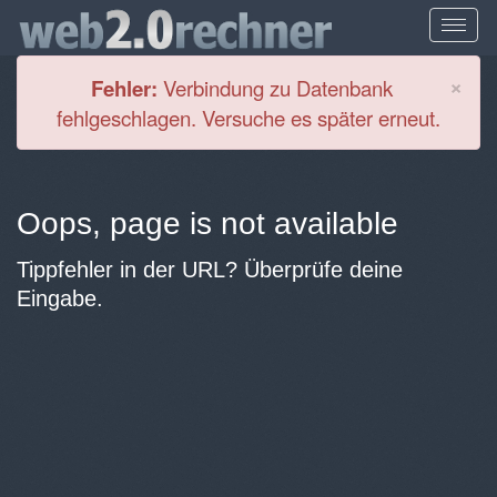
Cl
×
Fehler:
Verbindung zu Datenbank
fehlgeschlagen. Versuche es später erneut.
Oops, page is not available
Tippfehler in der URL? Überprüfe deine
Eingabe.