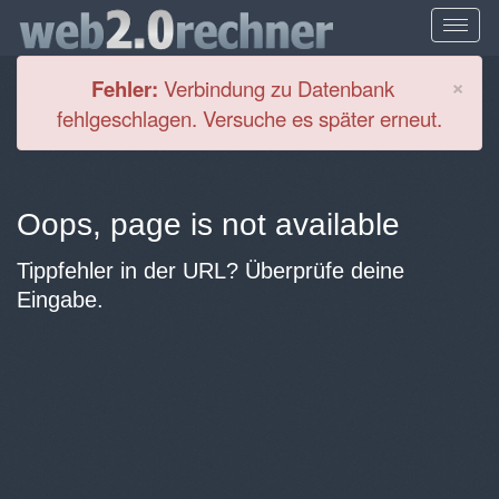
Cl
×
Fehler:
Verbindung zu Datenbank
fehlgeschlagen. Versuche es später erneut.
Oops, page is not available
Tippfehler in der URL? Überprüfe deine
Eingabe.