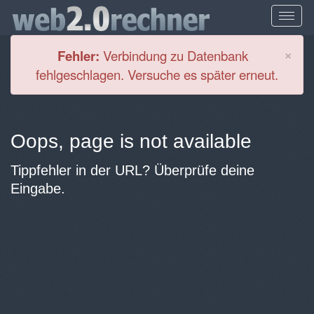
Cl
×
Fehler:
Verbindung zu Datenbank
fehlgeschlagen. Versuche es später erneut.
Oops, page is not available
Tippfehler in der URL? Überprüfe deine
Eingabe.