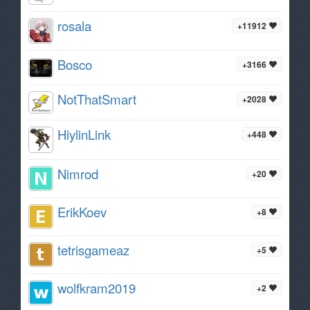
rosala
+11912
Bosco
+3166
NotThatSmart
+2028
HiylinLink
+448
Nimrod
+20
ErikKoev
+8
tetrisgameaz
+5
wolfkram2019
+2