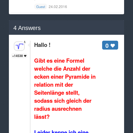
24.02.2016
Guest
4
Answers
Hallo !
0
+14538
Gibt es eine Formel
welche die Anzahl der
ecken einer Pyramide in
relation mit der
Seitenlänge stellt,
sodass sich gleich der
radius ausrechnen
lässt?
Leider kenne ich eine