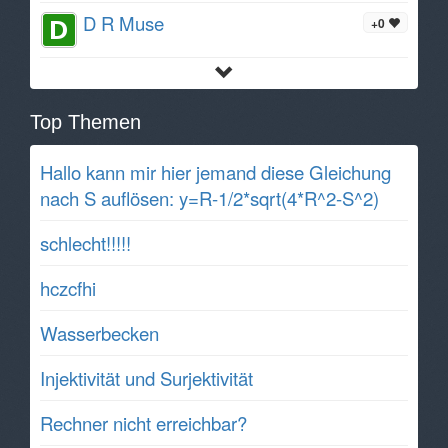
D R Muse
+0
Top Themen
Hallo kann mir hier jemand diese Gleichung
nach S auflösen: y=R-1/2*sqrt(4*R^2-S^2)
schlecht!!!!!
hczcfhi
Wasserbecken
Injektivität und Surjektivität
Rechner nicht erreichbar?