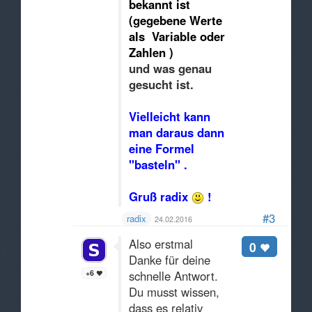
bekannt ist
(gegebene Werte
als Variable oder
Zahlen )
und was genau
gesucht ist.
Vielleicht kann
man daraus dann
eine Formel
"basteln" .
Gruß radix
!
#3
radix
24.02.2016
Also erstmal
0
Danke für deine
+6
schnelle Antwort.
Du musst wissen,
dass es relativ