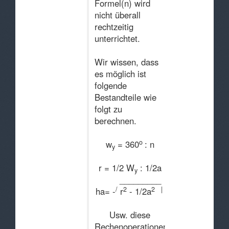
Formel(n) wird
nicht überall
rechtzeitig
unterrichtet.
Wir wissen, dass
es möglich ist
folgende
Bestandteile wie
folgt zu
berechnen.
o
w
= 360
: n
y
r = 1/2 W
: 1/2a
y
_________
/
2
2
|
ha= -
r
- 1/2a
Usw. diese
Rechenoperationen