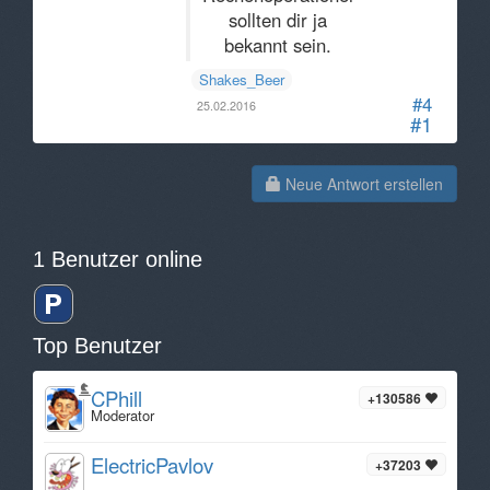
sollten dir ja
bekannt sein.
Shakes_Beer
#4
25.02.2016
#1
Neue Antwort erstellen
1 Benutzer online
Top Benutzer
CPhill
+130586
Moderator
ElectricPavlov
+37203