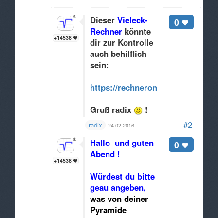
Dieser
Vieleck-
0
Rechner
könnte
+14538
dir zur Kontrolle
auch behilflich
sein:
https://rechneronline.de/pi/viele
Gruß radix
!
#2
radix
24.02.2016
Hallo und guten
0
Abend !
+14538
Würdest du bitte
geau angeben,
was von deiner
Pyramide