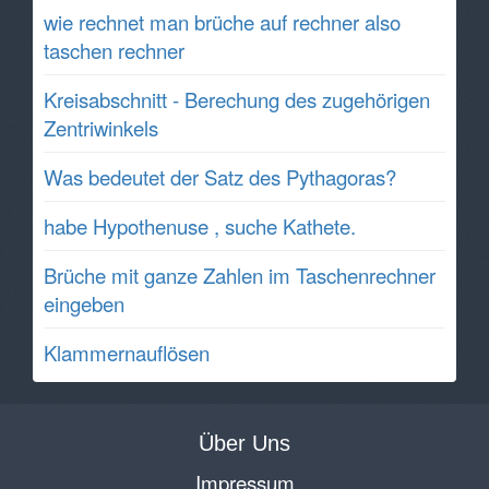
wie rechnet man brüche auf rechner also
taschen rechner
Kreisabschnitt - Berechung des zugehörigen
Zentriwinkels
Was bedeutet der Satz des Pythagoras?
habe Hypothenuse , suche Kathete.
Brüche mit ganze Zahlen im Taschenrechner
eingeben
Klammernauflösen
Über Uns
Impressum