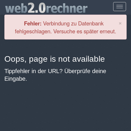
Cl
×
Fehler:
Verbindung zu Datenbank
fehlgeschlagen. Versuche es später erneut.
Oops, page is not available
Tippfehler in der URL? Überprüfe deine
Eingabe.