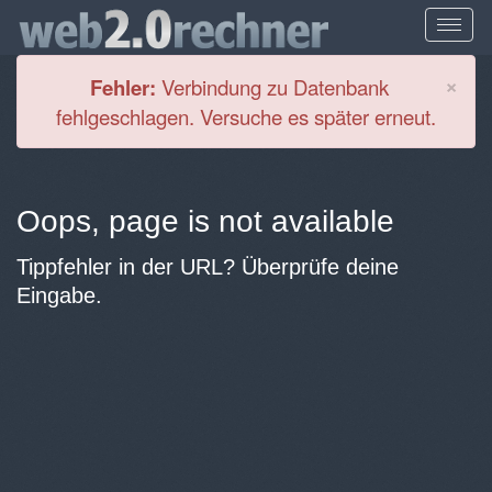
Cl
×
Fehler:
Verbindung zu Datenbank
fehlgeschlagen. Versuche es später erneut.
Oops, page is not available
Tippfehler in der URL? Überprüfe deine
Eingabe.