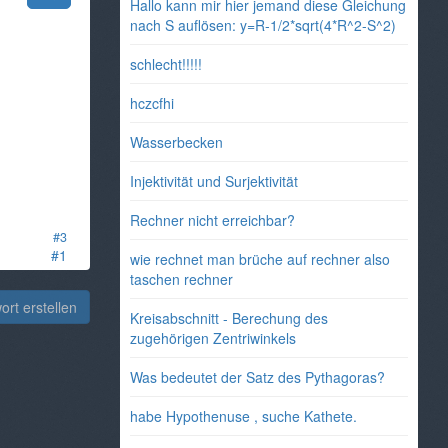
Hallo kann mir hier jemand diese Gleichung
nach S auflösen: y=R-1/2*sqrt(4*R^2-S^2)
schlecht!!!!!
hczcfhi
Wasserbecken
Injektivität und Surjektivität
Rechner nicht erreichbar?
#3
#1
wie rechnet man brüche auf rechner also
taschen rechner
rt erstellen
Kreisabschnitt - Berechung des
zugehörigen Zentriwinkels
Was bedeutet der Satz des Pythagoras?
habe Hypothenuse , suche Kathete.