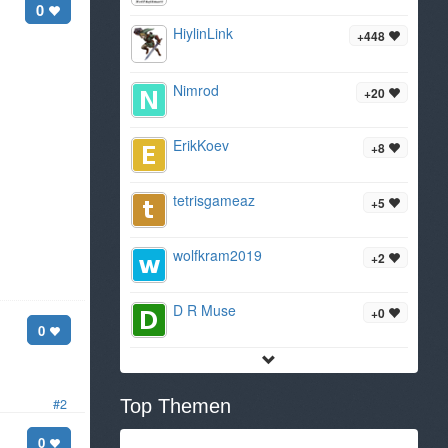
0
HiylinLink
+448
Nimrod
+20
ErikKoev
+8
tetrisgameaz
+5
wolfkram2019
+2
D R Muse
+0
0
#2
Top Themen
0