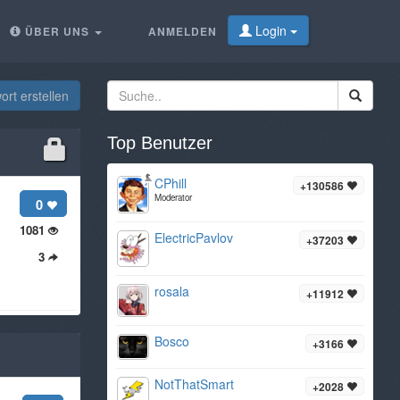
Login
ÜBER UNS
ANMELDEN
rt erstellen
Top Benutzer
CPhill
+130586
Moderator
0
1081
ElectricPavlov
+37203
3
rosala
+11912
Bosco
+3166
NotThatSmart
+2028