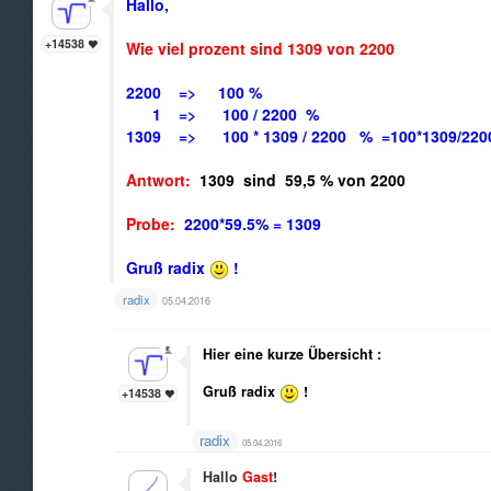
Hallo,
+14538
Wie viel prozent sind 1309 von 2200
2200 => 100 %
1 => 100 / 2200 %
1309 => 100 * 1309 / 2200 % =
100*1309/220
Antwort:
1309 sind 59,5 % von 2200
Probe:
2200*59.5% = 1309
Gruß radix
!
radix
05.04.2016
Hier eine kurze Übersicht :
Gruß radix
!
+14538
radix
05.04.2016
Hallo
Gast
!