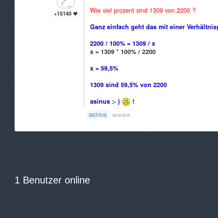
Wie viel prozent sind 1309 von 2200 ?
+15140
Ganz einfach geht das mit einer Verhältnis
2200 / 100% = 1309 / x
x = 1309 * 100% / 2200
x = 59,5%
1309 sind 59,5% von 2200
asinus :- )
!
asinus
05.04.2016
1 Benutzer online