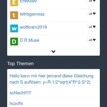
ErikKoev
+8
tetrisgameaz
+5
wolfkram2019
+2
D R Muse
+0
Top Themen
Hallo kann mir hier jemand diese Gleichung
nach S auflösen: y=R-1/2*sqrt(4*R^2-S^2)
schlecht!!!!!
hczcfhi