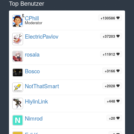
Top Benutzer
CPhill
+130586
Moderator
ElectricPavlov
+37203
rosala
+11912
Bosco
+3166
NotThatSmart
+2028
HiylinLink
+448
Nimrod
+20