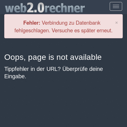
Cl
×
Fehler:
Verbindung zu Datenbank
fehlgeschlagen. Versuche es später erneut.
Oops, page is not available
Tippfehler in der URL? Überprüfe deine
Eingabe.