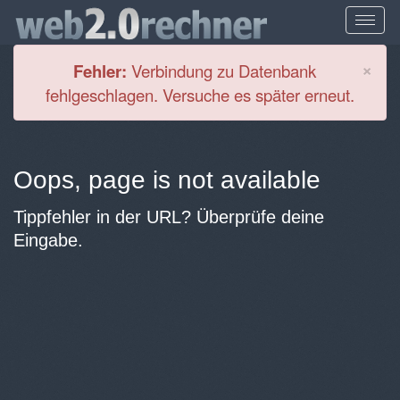
Cl
×
Fehler:
Verbindung zu Datenbank
fehlgeschlagen. Versuche es später erneut.
Oops, page is not available
Tippfehler in der URL? Überprüfe deine
Eingabe.