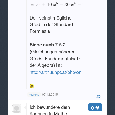
Der kleinst mögliche
Grad in der Standard
Form ist
6.
Siehe auch
7.5.2
(
Gleichungen höheren
Grads, Fundamentalsatz
der Algebra
) in:
http://arthur.hpt.at/php/online_links/link
07.12.2015
heureka
#2
Ich bewundere dein
0
Koennen in Mathe,