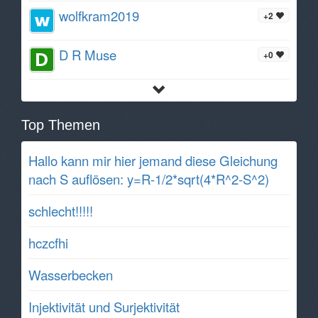
wolfkram2019
+2
D R Muse
+0
Top Themen
Hallo kann mir hier jemand diese Gleichung
nach S auflösen: y=R-1/2*sqrt(4*R^2-S^2)
schlecht!!!!!
hczcfhi
Wasserbecken
Injektivität und Surjektivität