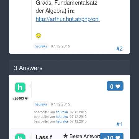
Grads, Fundamentalsatz
der Algebra
) in:
http://arthur.hpt.at/php/online_links/link
07.12.2015
heureka
#2
3
Answers
0
+26403
07.12.2015
heureka
bearbeitet von
heureka
07.12.2015
bearbeitet von
heureka
07.12.2015
bearbeitet von
heureka
07.12.2015
#1
Beste Antwort
Lass f
+10