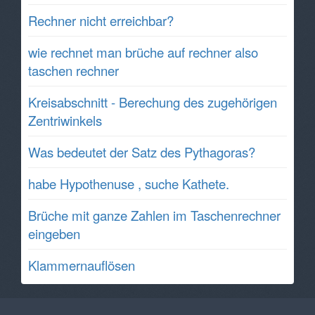
Rechner nicht erreichbar?
wie rechnet man brüche auf rechner also
taschen rechner
Kreisabschnitt - Berechung des zugehörigen
Zentriwinkels
Was bedeutet der Satz des Pythagoras?
habe Hypothenuse , suche Kathete.
Brüche mit ganze Zahlen im Taschenrechner
eingeben
Klammernauflösen