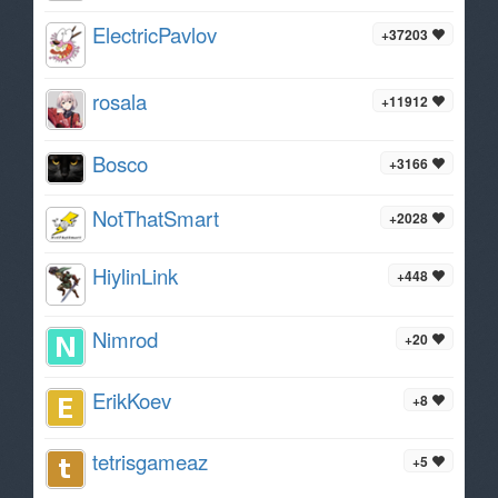
ElectricPavlov
+37203
rosala
+11912
Bosco
+3166
NotThatSmart
+2028
HiylinLink
+448
Nimrod
+20
ErikKoev
+8
tetrisgameaz
+5