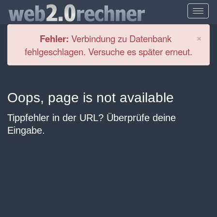
Cl
×
Fehler:
Verbindung zu Datenbank
fehlgeschlagen. Versuche es später erneut.
Oops, page is not available
Tippfehler in der URL? Überprüfe deine
Eingabe.