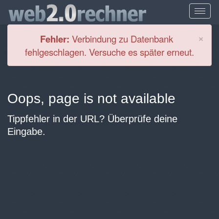
Cl
×
Fehler:
Verbindung zu Datenbank
fehlgeschlagen. Versuche es später erneut.
Oops, page is not available
Tippfehler in der URL? Überprüfe deine
Eingabe.