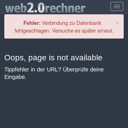
Cl
×
Fehler:
Verbindung zu Datenbank
fehlgeschlagen. Versuche es später erneut.
Oops, page is not available
Tippfehler in der URL? Überprüfe deine
Eingabe.