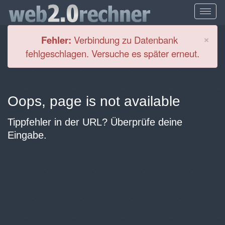
Cl
×
Fehler:
Verbindung zu Datenbank
fehlgeschlagen. Versuche es später erneut.
Oops, page is not available
Tippfehler in der URL? Überprüfe deine
Eingabe.