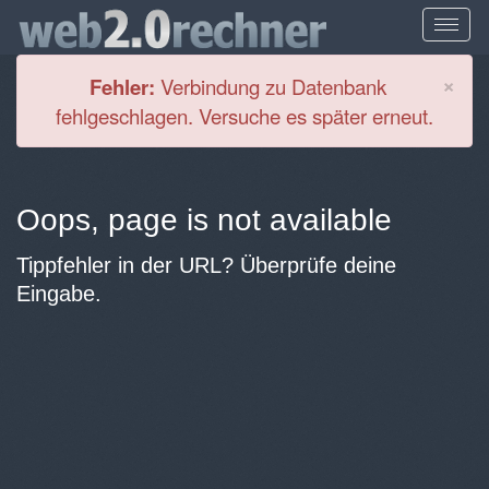
Cl
×
Fehler:
Verbindung zu Datenbank
fehlgeschlagen. Versuche es später erneut.
Oops, page is not available
Tippfehler in der URL? Überprüfe deine
Eingabe.