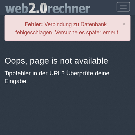
Cl
×
Fehler:
Verbindung zu Datenbank
fehlgeschlagen. Versuche es später erneut.
Oops, page is not available
Tippfehler in der URL? Überprüfe deine
Eingabe.