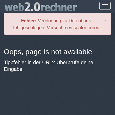
Cl
×
Fehler:
Verbindung zu Datenbank
fehlgeschlagen. Versuche es später erneut.
Oops, page is not available
Tippfehler in der URL? Überprüfe deine
Eingabe.