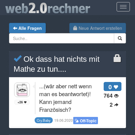
Alle Fragen
Neue Antwort erstellen
Ok dass hat nichts mit
Mathe zu tun....
...(wär aber nett wenn
0
man es beantwortet)!
764
Kann jemand
+26
2
Französisch?
19.06.2020
Cry.Baby
Off-Topic