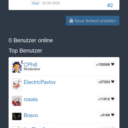
20.06.2020
Gast
#2
Neue Antwort erstellen
0 Benutzer online
Top Benutzer
CPhill
+130586
Moderator
ElectricPavlov
+37203
rosala
+11912
Bosco
+3166