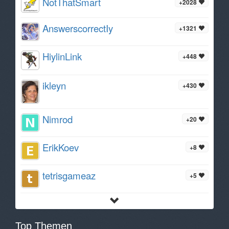
NotThatSmart
+2028
AnswerscorrectIy
+1321
HiylinLink
+448
ikleyn
+430
Nimrod
+20
ErikKoev
+8
tetrisgameaz
+5
Top Themen