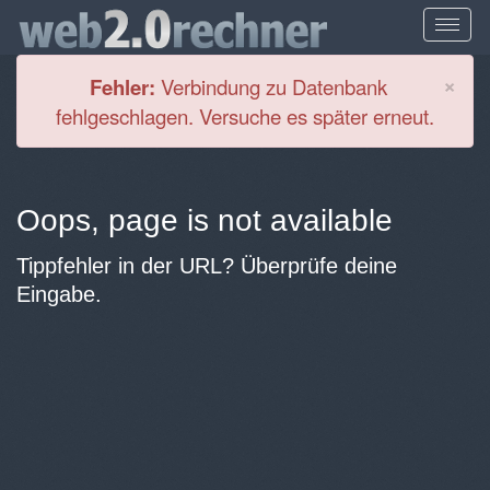
Cl
×
Fehler:
Verbindung zu Datenbank
fehlgeschlagen. Versuche es später erneut.
Oops, page is not available
Tippfehler in der URL? Überprüfe deine
Eingabe.