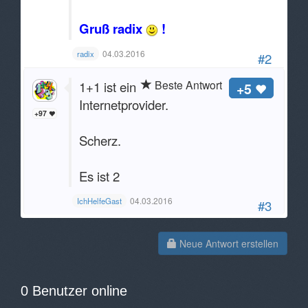
Gruß radix
!
04.03.2016
radix
#2
Beste Antwort
1+1 ist ein
+5
Internetprovider.
+97
Scherz.
Es ist 2
04.03.2016
IchHelfeGast
#3
Neue Antwort erstellen
0 Benutzer online