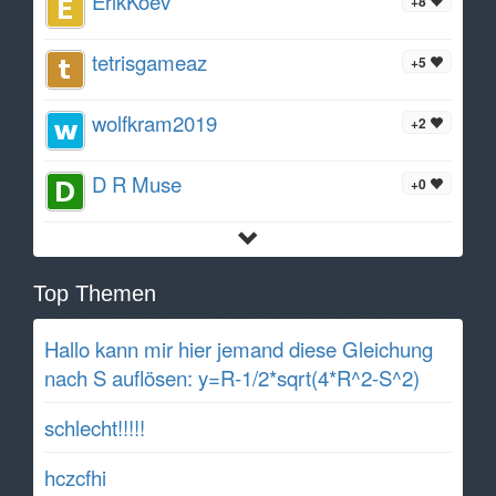
ErikKoev
+8
tetrisgameaz
+5
wolfkram2019
+2
D R Muse
+0
Top Themen
Hallo kann mir hier jemand diese Gleichung
nach S auflösen: y=R-1/2*sqrt(4*R^2-S^2)
schlecht!!!!!
hczcfhi