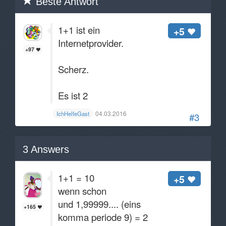
Beste Antwort
1+1 ist ein
+5
Internetprovider.
+97
Scherz.
Es ist 2
04.03.2016
IchHelfeGast
#3
3
Answers
1+1 = 10
+5
wenn schon
und 1,99999.... (eins
+165
komma periode 9) = 2