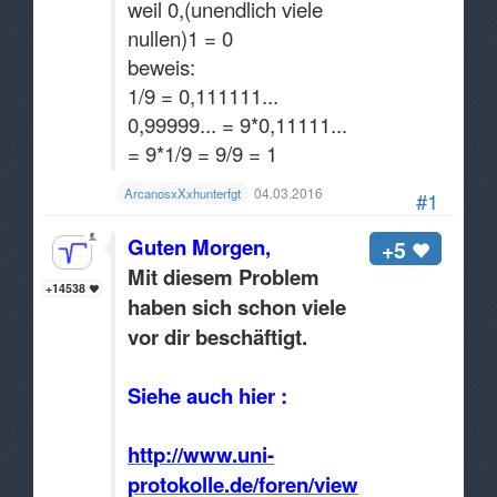
weil 0,(unendlich viele
nullen)1 = 0
beweis:
1/9 = 0,111111...
0,99999... = 9*0,11111...
= 9*1/9 = 9/9 = 1
04.03.2016
ArcanosxXxhunterfgt
#1
Guten Morgen,
+5
Mit diesem Problem
+14538
haben sich schon viele
vor dir beschäftigt.
Siehe auch hier :
http://www.uni-
protokolle.de/foren/viewt/38742,0.html