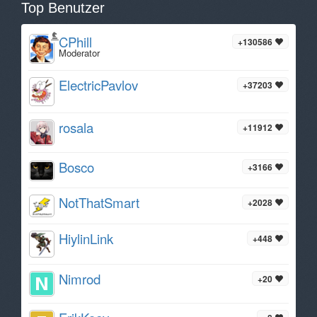
Top Benutzer
CPhill
+130586
Moderator
ElectricPavlov
+37203
rosala
+11912
Bosco
+3166
NotThatSmart
+2028
HiylinLink
+448
Nimrod
+20