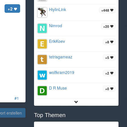
+2
HiylinLink
+448
Nimrod
+20
ErikKoev
+8
tetrisgameaz
+5
wolfkram2019
+2
D R Muse
+0
#1
rt erstellen
Top Themen