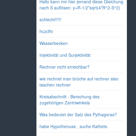
Hallo kann mir hier jemand diese Gleichung
nach S auflösen: y=R-1/2*sqrt(4*R^2-S^2)
schlecht!!!!!
hczcfhi
Wasserbecken
Injektivität und Surjektivität
Rechner nicht erreichbar?
wie rechnet man brüche auf rechner also
taschen rechner
Kreisabschnitt - Berechung des
zugehörigen Zentriwinkels
Was bedeutet der Satz des Pythagoras?
habe Hypothenuse , suche Kathete.