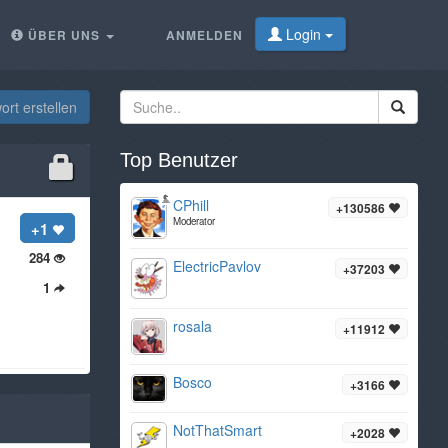
Login
ÜBER UNS
ANMELDEN
rt erstellen
Top Benutzer
CPhill
+130586
Moderator
+1
284
ElectricPavlov
+37203
1
rosala
+11912
Bosco
+3166
NotThatSmart
+2028