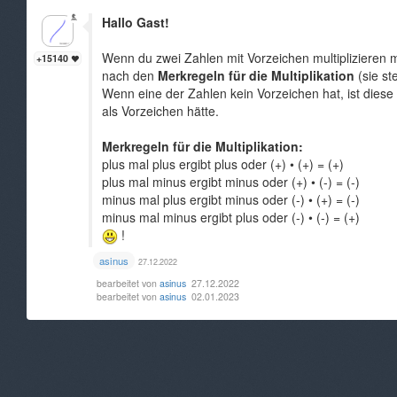
Hallo Gast!
Wenn du zwei Zahlen mit Vorzeichen multiplizieren 
+15140
nach den
Merkregeln für die Multiplikation
(sie st
Wenn eine der Zahlen kein Vorzeichen hat, ist diese 
als Vorzeichen hätte.
Merkregeln für die Multiplikation:
plus mal plus ergibt plus oder (+) • (+) = (+)
plus mal minus ergibt minus oder (+) • (-) = (-)
minus mal plus ergibt minus oder (-) • (+) = (-)
minus mal minus ergibt plus oder (-) • (-) = (+)
!
asinus
27.12.2022
bearbeitet von
asinus
27.12.2022
bearbeitet von
asinus
02.01.2023