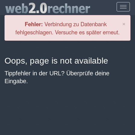
Cl
×
Fehler:
Verbindung zu Datenbank
fehlgeschlagen. Versuche es später erneut.
Oops, page is not available
Tippfehler in der URL? Überprüfe deine
Eingabe.