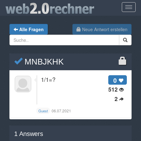
Alle Fragen
Neue Antwort erstellen
MNBJKHK
1/1=?
0
512
2
06.07.2021
Guest
1
Answers