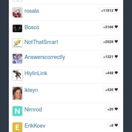
rosala
+11912
Bosco
+3166
NotThatSmart
+2028
AnswerscorrectIy
+1321
HiylinLink
+448
ikleyn
+430
Nimrod
+20
ErikKoev
+8