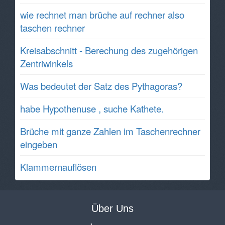
wie rechnet man brüche auf rechner also
taschen rechner
Kreisabschnitt - Berechung des zugehörigen
Zentriwinkels
Was bedeutet der Satz des Pythagoras?
habe Hypothenuse , suche Kathete.
Brüche mit ganze Zahlen im Taschenrechner
eingeben
Klammernauflösen
Über Uns