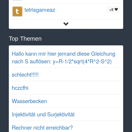
tetrisgameaz
+5
Top Themen
Hallo kann mir hier jemand diese Gleichung
nach S auflösen: y=R-1/2*sqrt(4*R^2-S^2)
schlecht!!!!!
hczcfhi
Wasserbecken
Injektivität und Surjektivität
Rechner nicht erreichbar?