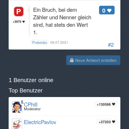
Ein Bruch, bei dem
0
Zähler und Nenner gleich
+3976
sind, hat stets den Wert
1.
06.07.2021
Probolobo
#2
Neue Antwort erstellen
1 Benutzer online
Top Benutzer
CPhill
+130586
Moderator
ElectricPavlov
+37203