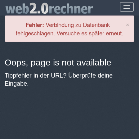
Cl
×
Fehler:
Verbindung zu Datenbank
fehlgeschlagen. Versuche es später erneut.
Oops, page is not available
Tippfehler in der URL? Überprüfe deine
Eingabe.