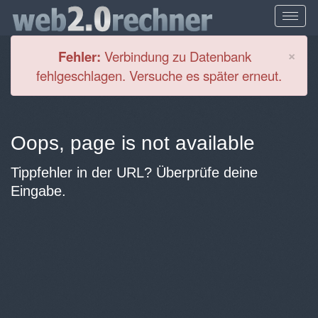
Cl
×
Fehler:
Verbindung zu Datenbank
fehlgeschlagen. Versuche es später erneut.
Oops, page is not available
Tippfehler in der URL? Überprüfe deine
Eingabe.