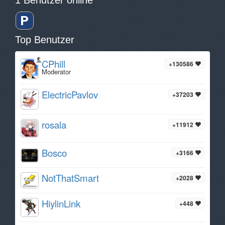
1 Benutzer online
Top Benutzer
CPhill
+130586
Moderator
ElectricPavlov
+37203
rosala
+11912
Bosco
+3166
NotThatSmart
+2028
HiylinLink
+448