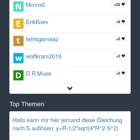
Nimrod
+20
ErikKoev
+8
tetrisgameaz
+5
wolfkram2019
+2
D R Muse
+0
Top Themen
Hallo kann mir hier jemand diese Gleichung
nach S auflösen: y=R-1/2*sqrt(4*R^2-S^2)