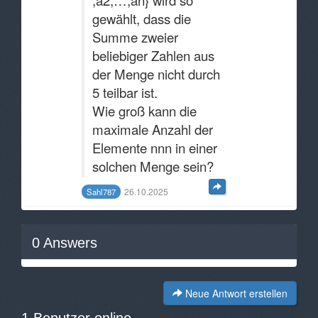
,a2​,…,an​} wird so
gewählt, dass die
Summe zweier
beliebiger Zahlen aus
der Menge nicht durch
5 teilbar ist.
Wie groß kann die
maximale Anzahl der
Elemente nnn in einer
solchen Menge sein?
26.10.2025
Sahl787
0
Answers
Neue Antwort erstellen