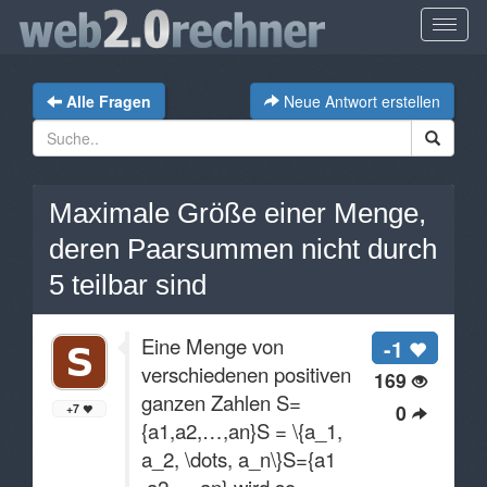
Alle Fragen
Neue Antwort erstellen
Maximale Größe einer Menge,
deren Paarsummen nicht durch
5 teilbar sind
Eine Menge von
-1
verschiedenen positiven
169
ganzen Zahlen S=
0
+7
{a1,a2,…,an}S = \{a_1,
a_2, \dots, a_n\}S={a1​