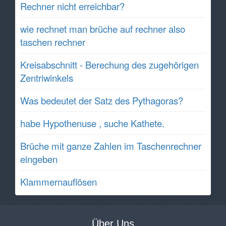
Rechner nicht erreichbar?
wie rechnet man brüche auf rechner also
taschen rechner
Kreisabschnitt - Berechung des zugehörigen
Zentriwinkels
Was bedeutet der Satz des Pythagoras?
habe Hypothenuse , suche Kathete.
Brüche mit ganze Zahlen im Taschenrechner
eingeben
Klammernauflösen
Über Uns