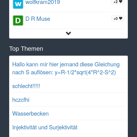
wolfkram2019
+2
D R Muse
+0
Top Themen
Hallo kann mir hier jemand diese Gleichung
nach S auflösen: y=R-1/2*sqrt(4*R^2-S^2)
schlecht!!!!!
hczcfhi
Wasserbecken
Injektivität und Surjektivität