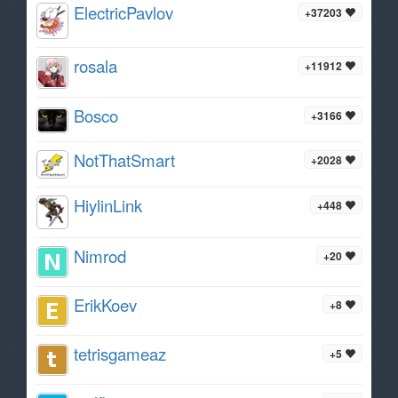
ElectricPavlov
+37203
rosala
+11912
Bosco
+3166
NotThatSmart
+2028
HiylinLink
+448
Nimrod
+20
ErikKoev
+8
tetrisgameaz
+5