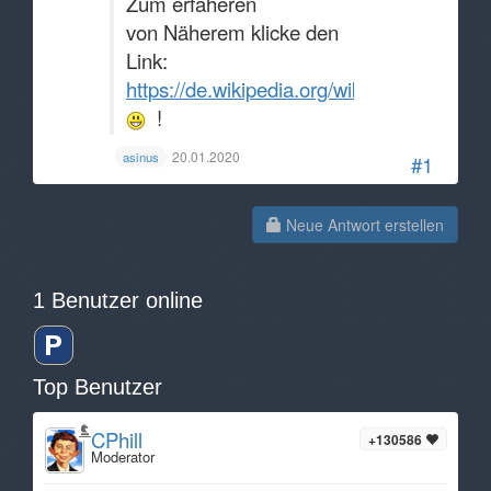
Zum erfaheren
von Näherem klicke den
Link:
https://de.wikipedia.org/wiki/Mathematik
!
20.01.2020
asinus
#1
Neue Antwort erstellen
1 Benutzer online
Top Benutzer
CPhill
+130586
Moderator