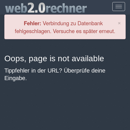
Cl
×
Fehler:
Verbindung zu Datenbank
fehlgeschlagen. Versuche es später erneut.
Oops, page is not available
Tippfehler in der URL? Überprüfe deine
Eingabe.