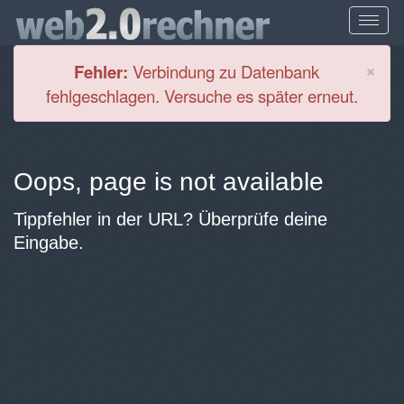
Cl
×
Fehler:
Verbindung zu Datenbank
fehlgeschlagen. Versuche es später erneut.
Oops, page is not available
Tippfehler in der URL? Überprüfe deine
Eingabe.